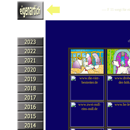
---- F 11 sorgt für 
c