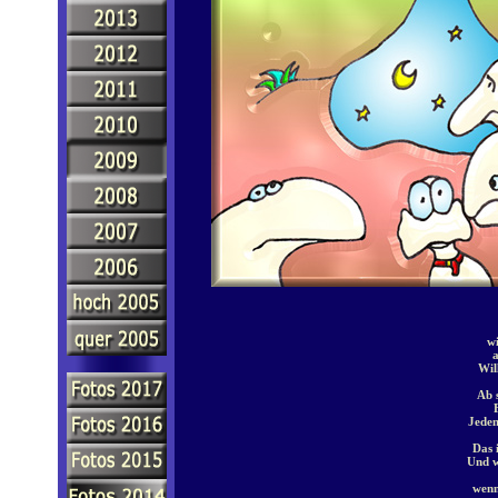
wi
Wil
Ab 
Jeden
Das i
Und wa
wenn