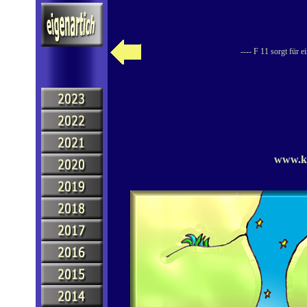
---- F 11 sorgt für 
www.ke