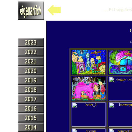
---- F 11 sorgt für 
Q
c