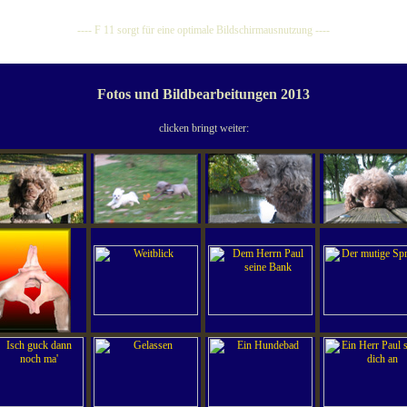
---- F 11 sorgt für eine optimale Bildschirmausnutzung ----
Fotos und Bildbearbeitungen 2013
clicken bringt weiter: