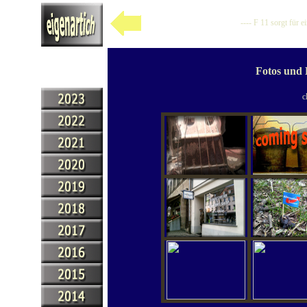
---- F 11 sorgt für 
Fotos und 
c