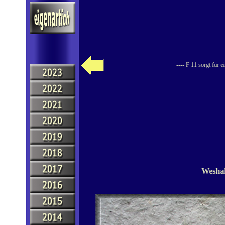
---- F 11 sorgt für 
Weshal