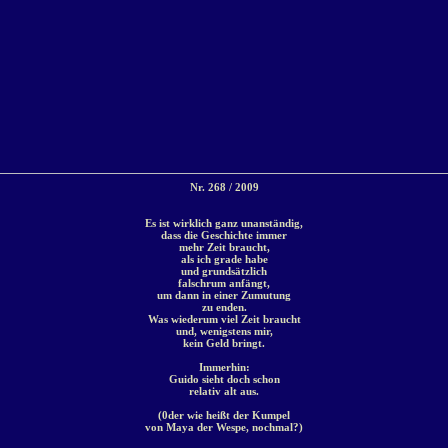
Nr. 268 / 2009
Es ist wirklich ganz unanständig,
dass die Geschichte immer
mehr Zeit braucht,
als ich grade habe
und grundsätzlich
falschrum anfängt,
um dann in einer Zumutung
zu enden.
Was wiederum viel Zeit braucht
und, wenigstens mir,
kein Geld bringt.
Immerhin:
Guido sieht doch schon
relativ alt aus.
(0der wie heißt der Kumpel
von Maya der Wespe, nochmal?)