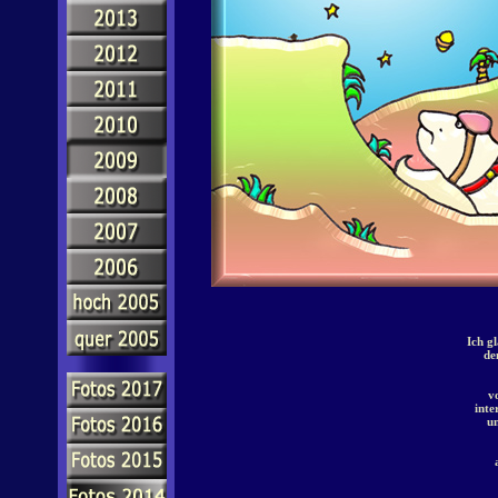
Ich gl
de
v
inte
u