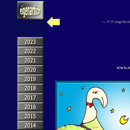
---- F 11 sorgt für 
www.we