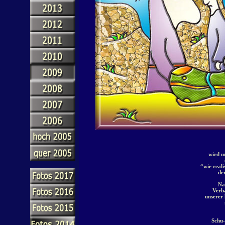
wird u
“wie reali
de
Na
Verb
unserer 
Schu-