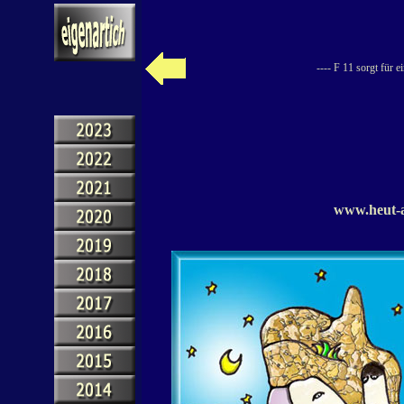
---- F 11 sorgt für 
www.heut-