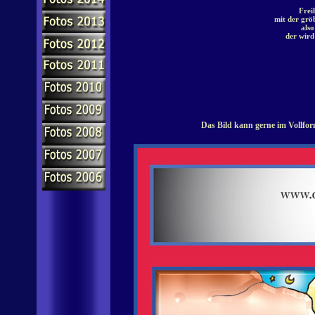
Frei
mit der grö
also
der wird
Das Bild kann gerne im Vollfor