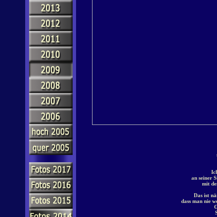
Ic
an seiner S
mit de
Das ist n
dass man nie we
G