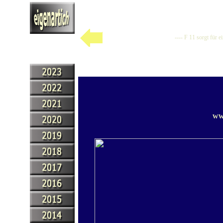
---- F 11 sorgt für 
ww