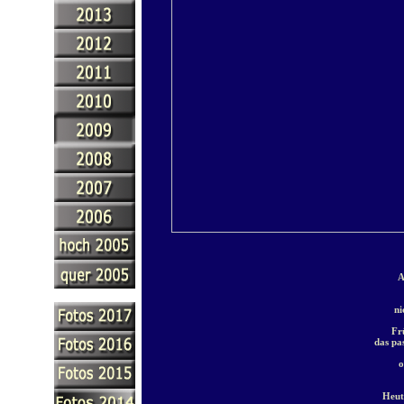
A
ni
Fr
das pa
o
Heut