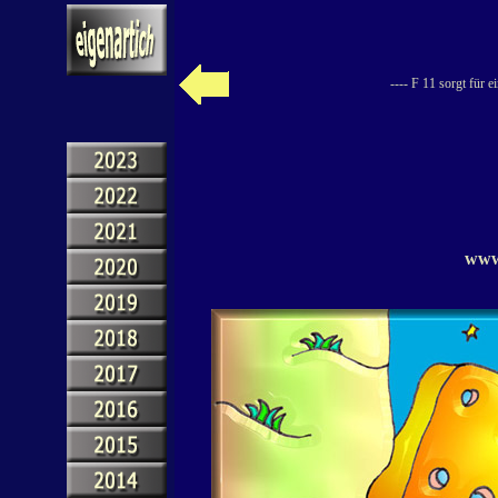
---- F 11 sorgt für 
www