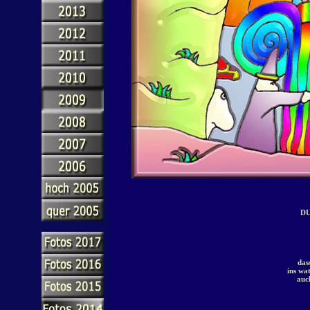
DU
das
ins wa
auc