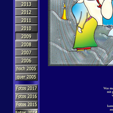
Was ma
mit 
v
kann
au