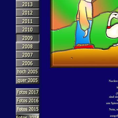
Nackte
(
sind si
am Spiess
Nein, 
ausge