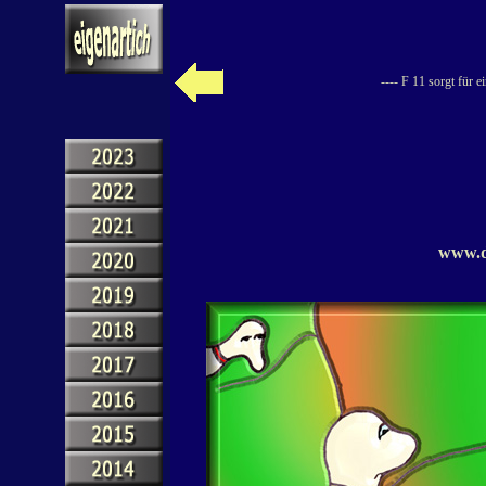
---- F 11 sorgt für 
www.d