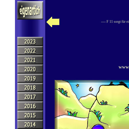
---- F 11 sorgt für 
www.