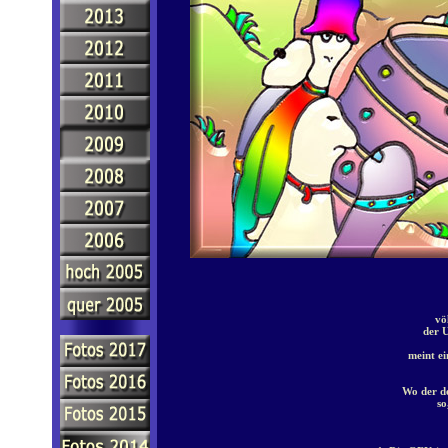
vö
der 
meint ei
Wo der d
so