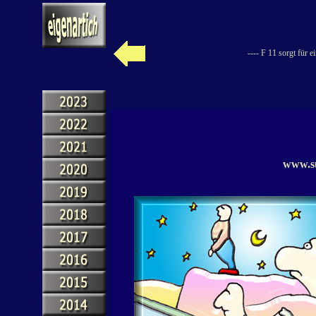
---- F 11 sorgt für 
www.sü