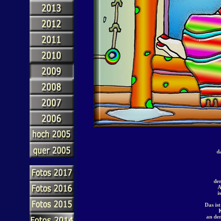
da
de
A
i
Das is
an de