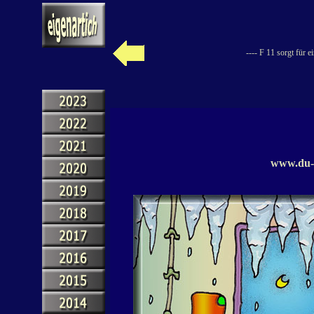
---- F 11 sorgt für 
www.du-g