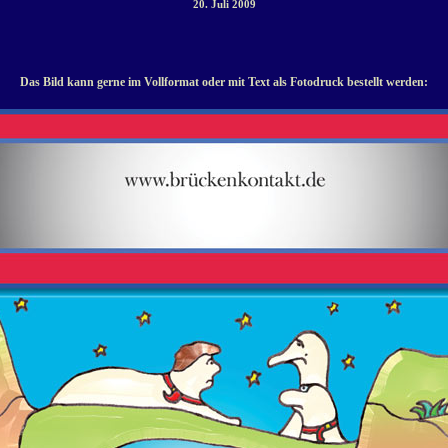
20. Juli 2009
Das Bild kann gerne im Vollformat oder mit Text als Fotodruck bestellt werden: