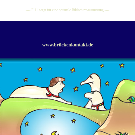
---- F 11 sorgt für eine optimale Bildschirmausnutzung ----
www.brückenkontakt.de