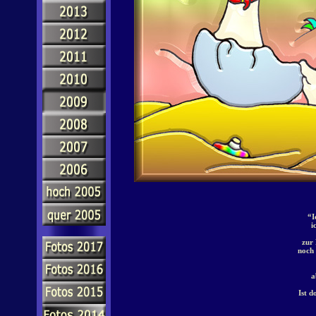
“I
i
zur 
noch 
a
Ist d