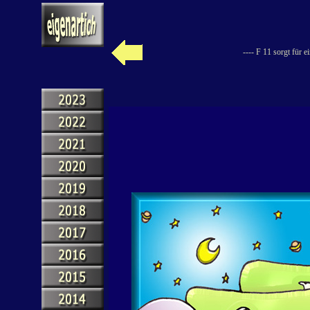
---- F 11 sorgt für 