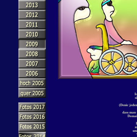
I
s
(Denic jeden
dass man 
Domai
m
un