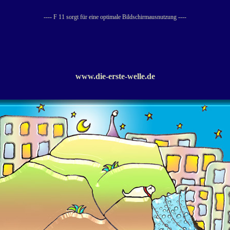
---- F 11 sorgt für eine optimale Bildschirmausnutzung ----
www.die-erste-welle.de