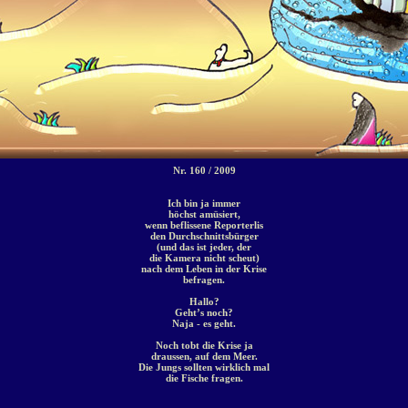
Nr. 160 / 2009
Ich bin ja immer
höchst amüsiert,
wenn beflissene Reporterlis
den Durchschnittsbürger
(und das ist jeder, der
die Kamera nicht scheut)
nach dem Leben in der Krise
befragen.
Hallo?
Geht’s noch?
Naja - es geht.
Noch tobt die Krise ja
draussen, auf dem Meer.
Die Jungs sollten wirklich mal
die Fische fragen.