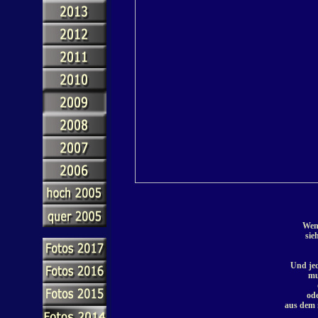
Wenn
sie
Und jed
mu
ode
aus dem