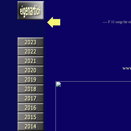
---- F 11 sorgt für 
www