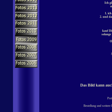
Ich gl
n
1. ic
2. und da
kauf Di
solange 
O
Das Bild kann auch
Prei
Bestellung und weitere 