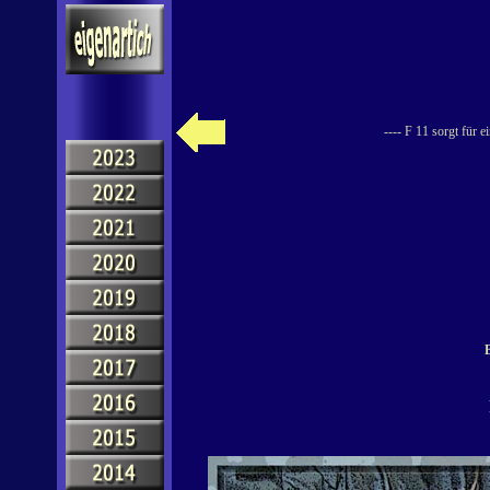
---- F 11 sorgt für 
B