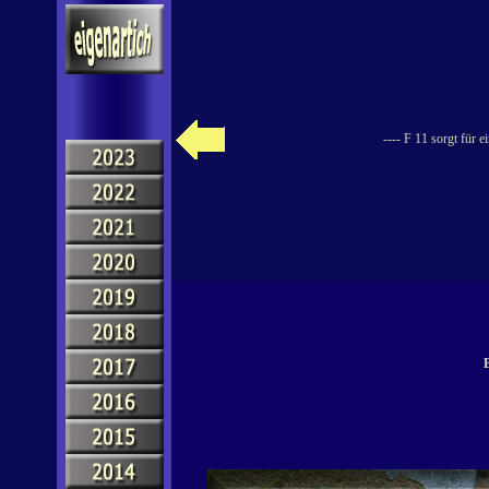
---- F 11 sorgt für 
B