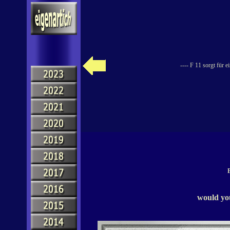
---- F 11 sorgt für 
B
would you