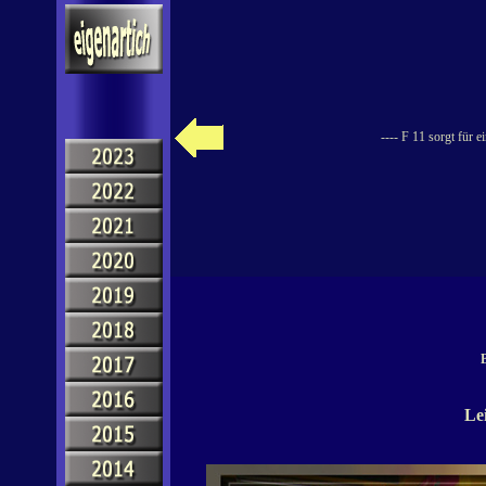
---- F 11 sorgt für 
B
Le