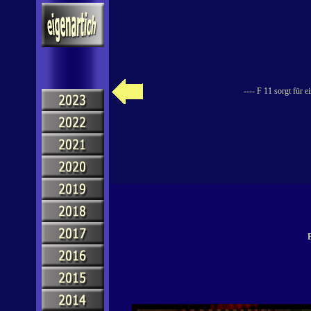
---- F 11 sorgt für 
B