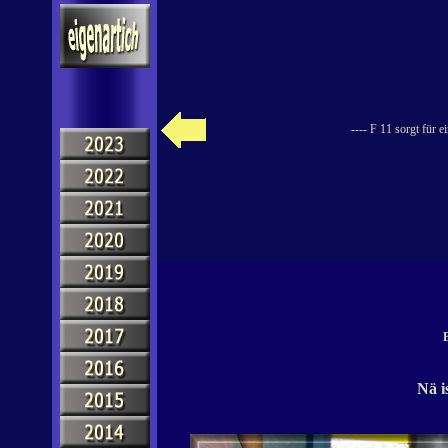
---- F 11 sorgt für 
B
Nä i