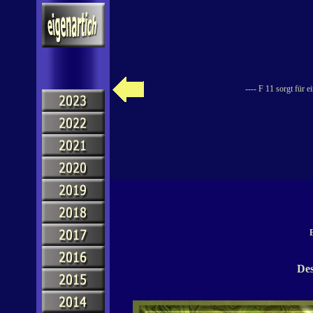
---- F 11 sorgt für 
B
Des