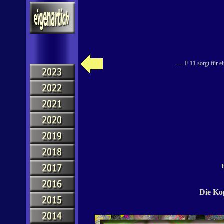
---- F 11 sorgt für 
B
Die Ko