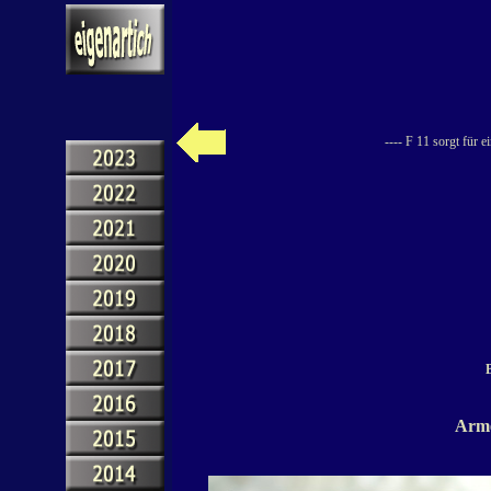
---- F 11 sorgt für 
B
Arme