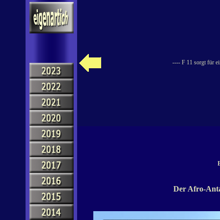
---- F 11 sorgt für 
B
Der Afro-Anta