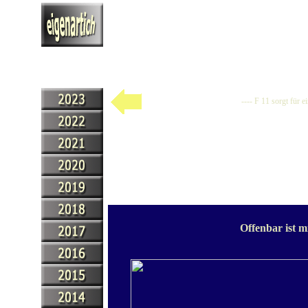
---- F 11 sorgt für 
Offenbar ist m