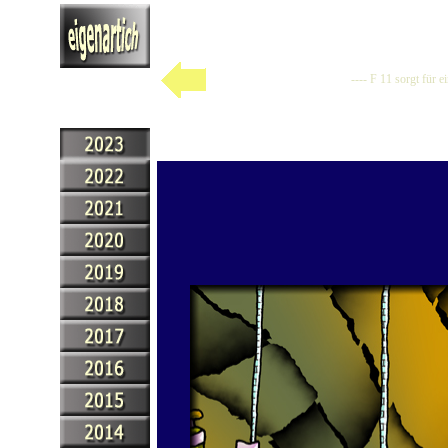
---- F 11 sorgt für 