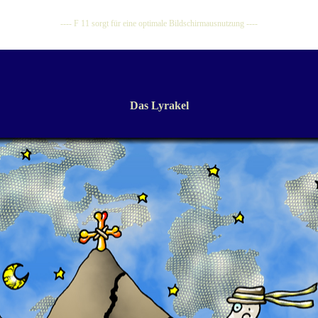
---- F 11 sorgt für eine optimale Bildschirmausnutzung ----
Das Lyrakel