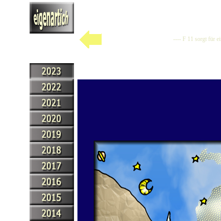
---- F 11 sorgt für 