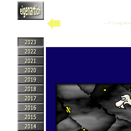
---- F 11 sorgt für 